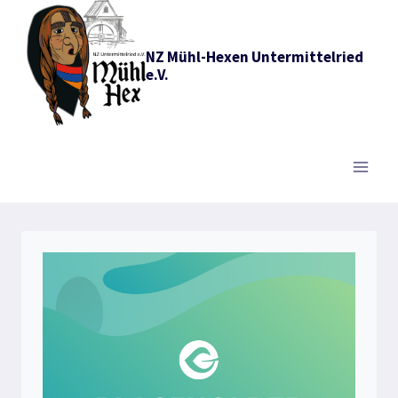
Zum
Inhalt
NZ Mühl-Hexen Untermittelried
springen
e.V.