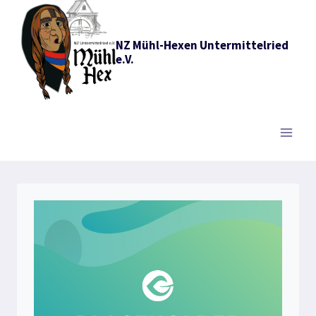
Zum
Inhalt
NZ Mühl-Hexen Untermittelried
springen
e.V.