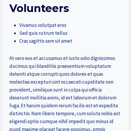
Volunteers
Vivamus volutpat eros
Sed quis rutrum tellus
Cras sagittis sem sit amet
At vero eos et accusamus et iusto odio dignissimos
ducimus qui blanditiis praesentium voluptatum
deleniti atque corrupti quos dolores et quas
molestias excepturi sint occaecati cupiditate non
provident, similique sunt in culpa qui officia
deserunt mollitia animi, id est laborum et dolorum
fuga. Et harum quidem rerum facilis est et expedita
distinctio. Nam libero tempore, cum soluta nobis est
eligendi optio cumque nihil impedit quo minus id
quod maxime placeat facere possimus, omnis