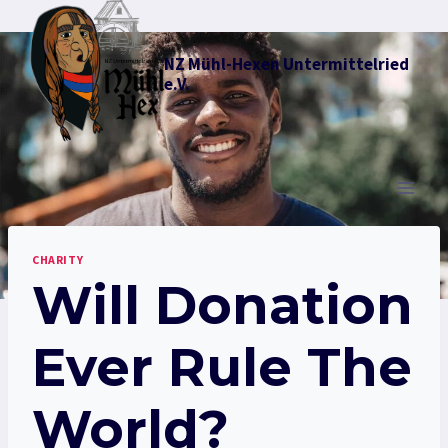
Zum
Inhalt
NZ Mühl-Hexen Untermittelried
springen
e.V.
CHARITY
Will Donation
Ever Rule The
World?