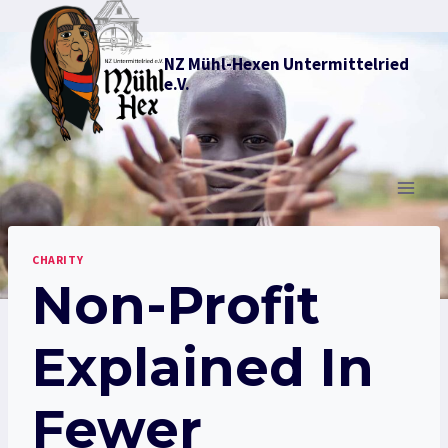
Zum
Inhalt
NZ Mühl-Hexen Untermittelried
springen
e.V.
CHARITY
Non-Profit
Explained In
Fewer