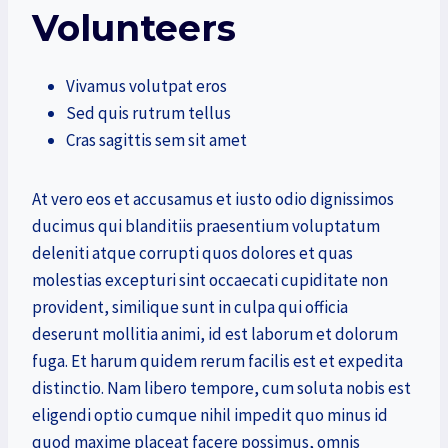
Volunteers
Vivamus volutpat eros
Sed quis rutrum tellus
Cras sagittis sem sit amet
At vero eos et accusamus et iusto odio dignissimos
ducimus qui blanditiis praesentium voluptatum
deleniti atque corrupti quos dolores et quas
molestias excepturi sint occaecati cupiditate non
provident, similique sunt in culpa qui officia
deserunt mollitia animi, id est laborum et dolorum
fuga. Et harum quidem rerum facilis est et expedita
distinctio. Nam libero tempore, cum soluta nobis est
eligendi optio cumque nihil impedit quo minus id
quod maxime placeat facere possimus, omnis